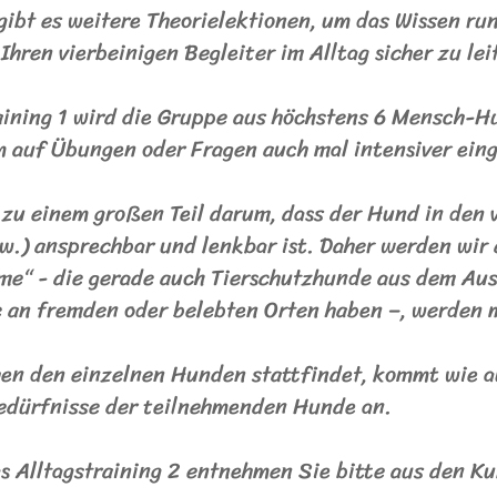
ibt es weitere Theorielektionen, um das Wissen ru
Ihren vierbeinigen Begleiter im Alltag sicher zu le
raining 1 wird die Gruppe aus höchstens 6 Mensch-
um auf Übungen oder Fragen auch mal intensiver ein
s zu einem großen Teil darum, dass der Hund in den
w.) ansprechbar und lenkbar ist. Daher werden wir
eme“ - die gerade auch Tierschutzhunde aus dem Au
e an fremden oder belebten Orten haben –, werden 
en den einzelnen Hunden stattfindet, kommt wie au
edürfnisse der teilnehmenden Hunde an.
s Alltagstraining 2 entnehmen Sie bitte aus den K