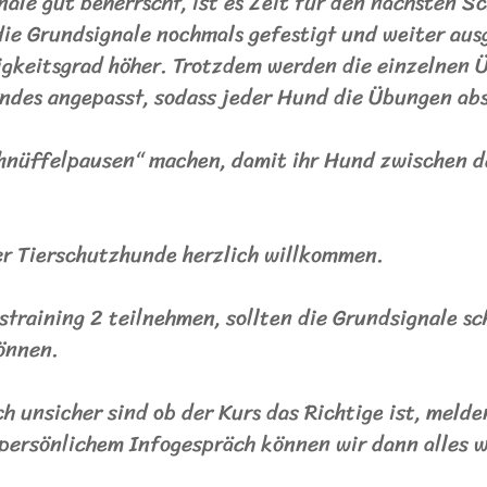
ale gut beherrscht, ist es Zeit für den nächsten Sc
die Grundsignale nochmals gefestigt und weiter au
igkeitsgrad höher. Trotzdem werden die einzelnen 
ndes angepasst, sodass jeder Hund die Übungen abs
hnüffelpausen“ machen, damit ihr Hund zwischen 
er Tierschutzhunde herzlich willkommen.
straining 2 teilnehmen, sollten die Grundsignale s
önnen.
h unsicher sind ob der Kurs das Richtige ist, melden
persönlichem Infogespräch können wir dann alles 